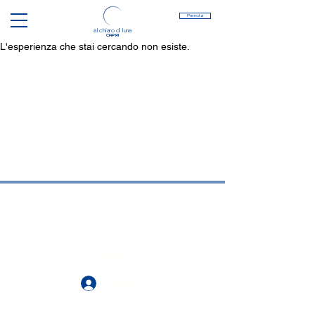
Prenota
al chiaro di luna
CAPRI
L'esperienza che stai cercando non esiste.
al chiaro di luna
poolside restaurant
CAPRI
Accedi
via Occhio Marino, 12